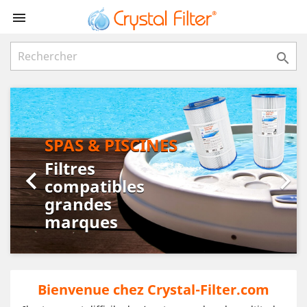


Précédent
Suiv
SPAS & PISCINES
Filtres


compatibles
grandes
marques
Bienvenue chez Crystal-Filter.com